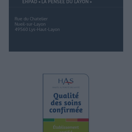
EHPAD « LA PENSÉE DU LAYON »
Rue du Chatelier
Nueil-sur-Layon
49560 Lys-Haut-Layon