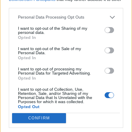
third parties.
Personal Data Processing Opt Outs
REPAS À DOMICILE
I want to opt-out of the Sharing of my
personal data.
Opted In
Le Centre Hospitalier propose aux habitants de la région de
I want to opt-out of the Sale of my
Doué-en-Anjou des repas complets réalisés par nos cuisiniers,
Personal Data.
validés par une diététicienne et livrés à votre domicile.
Opted In
En savoir plus
I want to opt-out of processing my
Personal Data for Targeted Advertising.
Opted In
I want to opt-out of Collection, Use,
Retention, Sale, and/or Sharing of my
CONSULTATIONS EXTERNES
Personal Data that Is Unrelated with the
Purposes for which it was collected.
Opted Out
CONFIRM
Le Centre Hospitalier de Doué-en-Anjou dispose d’un pôle de
consultations externe
s
offrant un accès à diverses spécialités