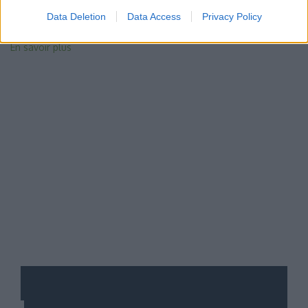
médicales.
Data Deletion
Data Access
Privacy Policy
Un service ouvert à tous, sur rendez-vous.
En savoir plus