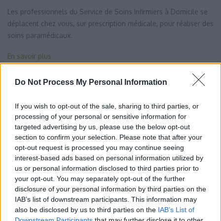
Les professionnels du Service de Soins Infirmiers à Domicile se
déplacent chez vous, sur prescription médicale, pour réaliser des
soins paramédicaux.
En savoir plus
Do Not Process My Personal Information
If you wish to opt-out of the sale, sharing to third parties, or
ACCUEIL DE JOUR
processing of your personal or sensitive information for
targeted advertising by us, please use the below opt-out
section to confirm your selection. Please note that after your
opt-out request is processed you may continue seeing
La « Halte des Saisons » accueille à la journée les personnes
interest-based ads based on personal information utilized by
âgées résidant à leur domicile et présentant des troubles légers
us or personal information disclosed to third parties prior to
du comportement. Il s’agit notamment d’apporter un soutien
your opt-out. You may separately opt-out of the further
aux aidants.
disclosure of your personal information by third parties on the
IAB’s list of downstream participants. This information may
En savoir plus
also be disclosed by us to third parties on the
IAB’s List of
Downstream Participants
that may further disclose it to other