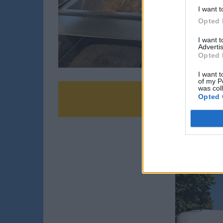
I want t
Opted 
I want 
Advertis
Opted 
I want t
of my P
was col
Opted 