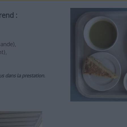
rend :
iande),
t),
us dans la prestation.