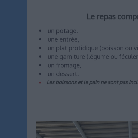
Le repas comp
un potage,
une entrée,
un plat protidique (poisson ou v
une garniture (légume ou féculen
un fromage,
un dessert.
Les boissons et le pain ne sont pas incl