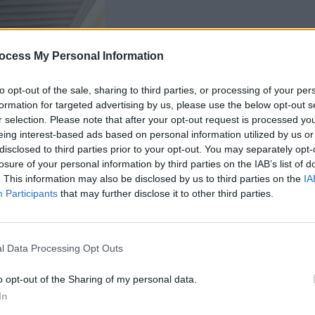
Les conditions d’utilisati
ocess My Personal Information
Les menus vous sont
to opt-out of the sale, sharing to third parties, or processing of your per
Il est possible de pers
formation for targeted advertising by us, please use the below opt-out s
r selection. Please note that after your opt-out request is processed y
ou le goût de chacun (s
eing interest-based ads based on personal information utilized by us or
être réalisés par le serv
disclosed to third parties prior to your opt-out. You may separately opt-
Les livraisons de rep
losure of your personal information by third parties on the IAB’s list of
. This information may also be disclosed by us to third parties on the
IA
votre domicile ont lieu,
Participants
that may further disclose it to other third parties.
repas du mardi au same
(pour les repas du dima
En cas d’hospitalisa
l Data Processing Opt Outs
immédiatement par télé
o opt-out of the Sharing of my personal data.
Pour une personne,
In
de 3 repas par semaine