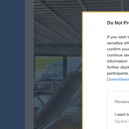
Do Not Pr
If you wish 
sensitive in
confirm you
continue se
information 
further disc
participants
Downstream 
Persona
I want t
Opted 