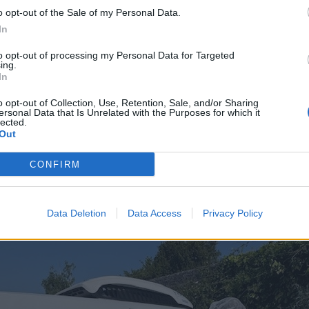
o opt-out of the Sale of my Personal Data.
In
to opt-out of processing my Personal Data for Targeted
ing.
In
o opt-out of Collection, Use, Retention, Sale, and/or Sharing
ersonal Data that Is Unrelated with the Purposes for which it
Les inscriptions se font au numéro suivant :
lected.
Out
02.41.83.46.15
Vous êtes ensuite livré dans les 2 à 3 jours.
CONFIRM
Data Deletion
Data Access
Privacy Policy