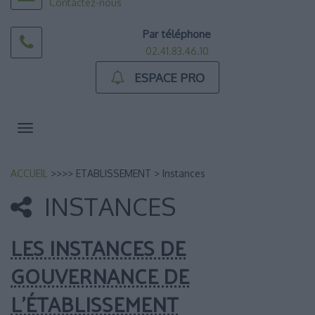
Contactez-nous
Par téléphone
02.41.83.46.10
ESPACE PRO
Toggle
navigation
ACCUEIL
>>>> ETABLISSEMENT
>
Instances
INSTANCES
LES INSTANCES DE
GOUVERNANCE DE
L’ÉTABLISSEMENT