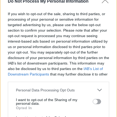
Do Not Process My Personal Information
ORGANE D’APPUI ET DE CONSEIL
:
LE
DIRECTOIRE
If you wish to opt-out of the sale, sharing to third parties, or
processing of your personal or sensitive information for
Le directoire conseille le directeur dans la gestion et la conduite
targeted advertising by us, please use the below opt-out
section to confirm your selection. Please note that after your
de l’établissement. Cette concertation permet au directeur de
opt-out request is processed you may continue seeing
disposer de tous les avis nécessaires à la prise de décision.
interest-based ads based on personal information utilized by
AUTRES ORGANES
us or personal information disclosed to third parties prior to
your opt-out. You may separately opt-out of the further
disclosure of your personal information by third parties on the
IAB’s list of downstream participants. This information may
also be disclosed by us to third parties on the
IAB’s List of
La Commission Médicale d’Établissement
(
CME
)
, composée
Downstream Participants
that may further disclose it to other
principalement de médecins et de pharmaciens, a pour mission
third parties.
d’émettre des avis sur certains documents importants de la vie
hospitalière, de contribuer à l’élaboration de la politique
Personal Data Processing Opt Outs
d’amélioration continue de la qualité et de la sécurité des soins
I want to opt-out of the Sharing of my
ainsi que des conditions d’accueil et de prise en charge des
personal data.
usagers. Son président dispose de pouvoirs propres dont ceux
Opted In
de la coordination de la politique médicale. Il élabore, avec le