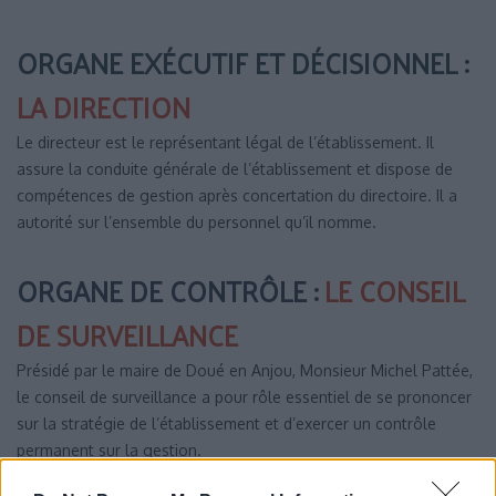
ORGANE EXÉCUTIF ET DÉCISIONNEL
:
LA DIRECTION
Le directeur est le représentant légal de l’établissement. Il
assure la conduite générale de l’établissement et dispose de
compétences de gestion après concertation du directoire. Il a
autorité sur l’ensemble du personnel qu’il nomme.
ORGANE DE CONTRÔLE
:
LE CONSEIL
DE SURVEILLANCE
Présidé par le maire de Doué en Anjou, Monsieur Michel Pattée,
le conseil de surveillance a pour rôle essentiel de se prononcer
sur la stratégie de l’établissement et d’exercer un contrôle
permanent sur la gestion.