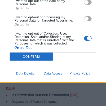
I want to opt-out of the Sale of my
directeur, le projet médical, socle du projet d’établissement.
Personal Data.
Opted In
Des sous-commissions sont en place :
I want to opt-out of processing my
Personal Data for Targeted Advertising.
Opted In
I want to opt-out of Collection, Use,
Retention, Sale, and/or Sharing of my
Personal Data that Is Unrelated with the
Purposes for which it was collected.
Opted Out
CONFIRM
Data Deletion
Data Access
Privacy Policy
Le Comité de Lutte contre les Infections Nosocomiales
(
CLIN
)
La Commission Nutrition-Restauration
(
CNR
)
L’espace de réflexion éthique
…